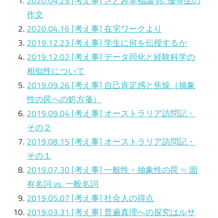
2020.04.29 [考え事] さとみ幸福論 vs. 優等生の
作文
2020.04.16 [考え事] 在宅ワークより
2019.12.23 [考え事] 学生に何を伝授するか
2019.12.02 [考え事] データ同化と経験科学の
相似性について
2019.09.26 [考え事] 自己肯定感と焦燥（抽象
性の罠への処方箋）
2019.09.04 [考え事] オーストラリア訪問記・
その２
2019.08.15 [考え事] オーストラリア訪問記・
その１
2019.07.30 [考え事] 一般性・抽象性の罠 ≒ 固
有名詞 vs. 一般名詞
2019.05.07 [考え事] 社会人の得点
2019.03.31
[考え事]
普遍真理への探究はルサ