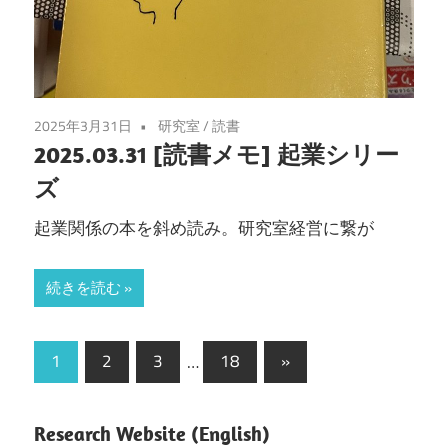
2025年3月31日
研究室
/
読書
2025.03.31 [読書メモ] 起業シリー
ズ
起業関係の本を斜め読み。研究室経営に繋が
続きを読む
1
2
3
…
18
次
»
投
の
稿
記
Research Website (English)