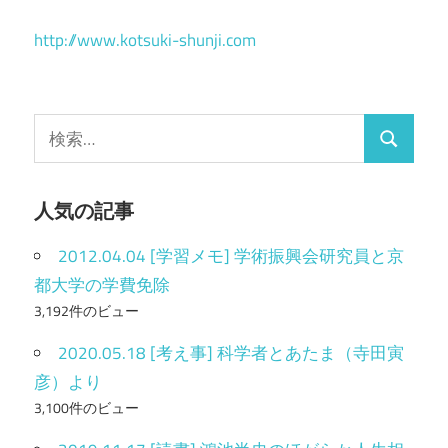
事
ナ
http://www.kotsuki-shunji.com
ビ
ゲ
ー
検
検
索
シ
索
:
ョ
人気の記事
ン
2012.04.04 [学習メモ] 学術振興会研究員と京
都大学の学費免除
3,192件のビュー
2020.05.18 [考え事] 科学者とあたま（寺田寅
彦）より
3,100件のビュー