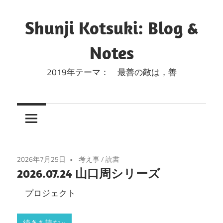
コ
ン
Shunji Kotsuki: Blog &
テ
Notes
ン
ツ
2019年テーマ： 最善の敵は，善
へ
ス
キ
ッ
プ
2026年7月25日
考え事
/
読書
2026.07.24 山口周シリーズ
プロジェクト
続きを読む