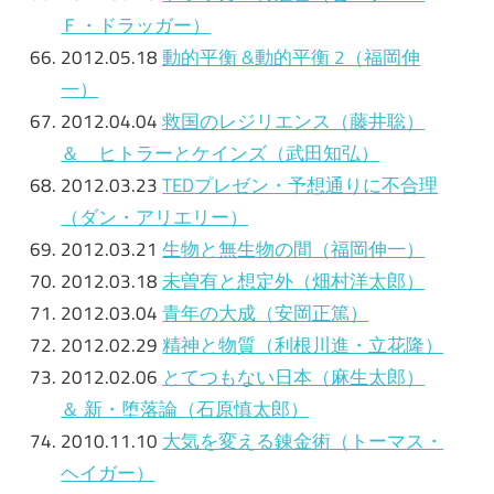
Ｆ・ドラッガー）
2012.05.18
動的平衡 &
動的平衡
2（福岡伸
一）
2012.04.04
救国のレジリエンス（藤井聡）
＆ ヒトラーとケインズ（武田知弘）
2012.03.23
TEDプレゼン・予想通りに不合理
（ダン・アリエリー）
2012.03.21
生物と無生物の間（福岡伸一）
2012.03.18
未曽有と想定外（畑村洋太郎）
2012.03.04
青年の大成（安岡正篤）
2012.02.29
精神と物質（利根川進・立花隆）
2012.02.06
とてつもない日本（麻生太郎）
＆ 新・堕落論（石原慎太郎）
2010.11.10
大気を変える錬金術（トーマス・
ヘイガー）