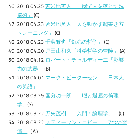
2018.04.25
苫米地英人「一瞬で人を落とす洗
脳術」
(C)
2018.04.23
苫米地英人「人を動かす超書き方
トレーニング」
(C)
2018.04.23
千葉雅也「勉強の哲学」
(C)
2018.04.20
戸田山和久「科学哲学の冒険」
(A)
2018.04.12
ロバート・チャルディー二「影響
力の武器」
(B)
2018.04.01
マーク・ピーターセン 「日本人
の英語」
2018.03.29
国分功一朗 「暇と退屈の倫理
学」
(S)
2018.03.22
野矢茂樹 「入門！論理学」
(C)
2018.03.22
スティーブン・コビー 「7つの習
慣」
（A）