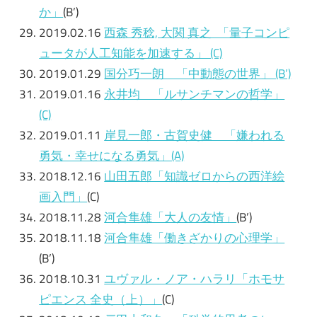
か」
(B’)
2019.02.16
西森 秀稔, 大関 真之 「量子コンピ
ュータが人工知能を加速する」 (C)
2019.01.29
国分巧一朗 「中動態の世界」 (B’)
2019.01.16
永井均 「ルサンチマンの哲学」
(C)
2019.01.11
岸見一郎・古賀史健 「嫌われる
勇気・幸せになる勇気」(A)
2018.12.16
山田五郎「知識ゼロからの西洋絵
画入門」
(C)
2018.11.28
河合隼雄「大人の友情」
(B’)
2018.11.18
河合隼雄「働きざかりの心理学」
(B’)
2018.10.31
ユヴァル・ノア・ハラリ「ホモサ
ピエンス 全史（上）」
(C)