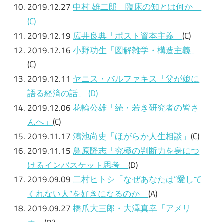
2019.12.27
中村 雄二郎「臨床の知とは何か」
(C)
2019.12.19
広井良典「ポスト資本主義」
(C)
2019.12.16
小野功生「図解雑学・構造主義」
(C)
2019.12.11
ヤニス・バルファキス「父が娘に
語る経済の話」 (D)
2019.12.06
花輪公雄「続・若き研究者の皆さ
んへ」
(C)
2019.11.17
鴻池尚史「ほがらか人生相談」
(C)
2019.11.15
鳥原隆志「究極の判断力を身につ
けるインバスケット思考」
(D)
2019.09.09
二村ヒトシ「なぜあなたは”愛して
くれない人”を好きになるのか」
(A)
2019.09.27
橋爪大三郎・大澤真幸「アメリ