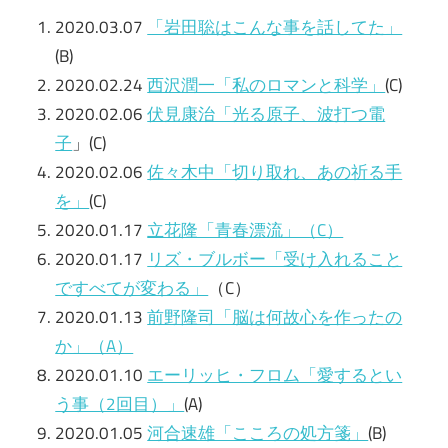
2020.03.07
「岩田聡はこんな事を話してた」
(B)
2020.02.24
西沢潤一「私のロマンと科学」
(C)
2020.02.06
伏見康治「光る原子、波打つ電
子
」(C)
2020.02.06
佐々木中「切り取れ、あの祈る手
を」
(C)
2020.01.17
立花隆「青春漂流」（C）
2020.01.17
リズ・ブルボー「受け入れること
ですべてが変わる」
（C）
2020.01.13
前野隆司「脳は何故心を作ったの
か」（A）
2020.01.10
エーリッヒ・フロム「愛するとい
う事（2回目）」
(A)
2020.01.05
河合速雄「こころの処方箋」
(B)