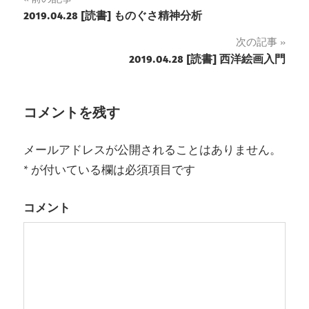
投
2019.04.28 [読書] ものぐさ精神分析
稿
次の記事
2019.04.28 [読書] 西洋絵画入門
ナ
ビ
コメントを残す
ゲ
ー
メールアドレスが公開されることはありません。
*
が付いている欄は必須項目です
シ
ョ
コメント
ン