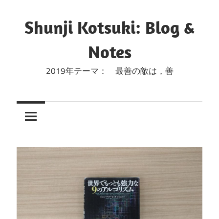
コ
ン
Shunji Kotsuki: Blog &
テ
Notes
ン
ツ
2019年テーマ： 最善の敵は，善
へ
ス
キ
ッ
プ