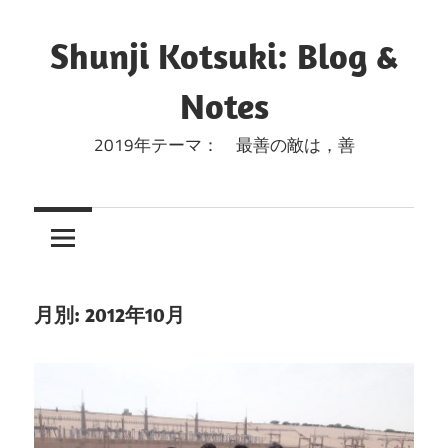
コ
ン
Shunji Kotsuki: Blog &
テ
Notes
ン
ツ
2019年テーマ： 最善の敵は，善
へ
ス
キ
ッ
プ
月別: 2012年10月