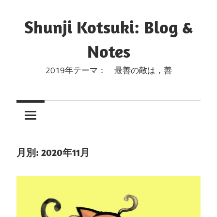
コ
ン
Shunji Kotsuki: Blog &
テ
Notes
ン
ツ
2019年テーマ： 最善の敵は，善
へ
ス
キ
ッ
プ
月別: 2020年11月