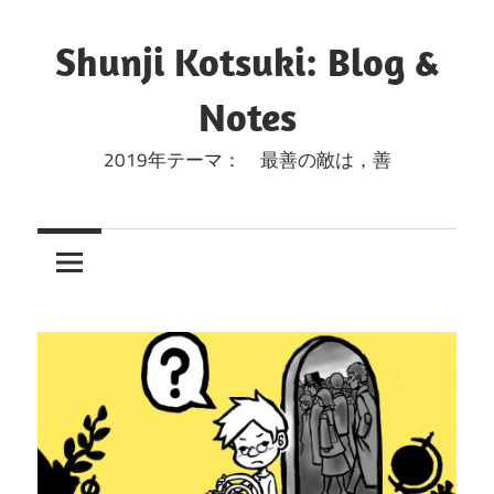
コ
ン
Shunji Kotsuki: Blog &
テ
Notes
ン
ツ
2019年テーマ： 最善の敵は，善
へ
ス
キ
ッ
プ