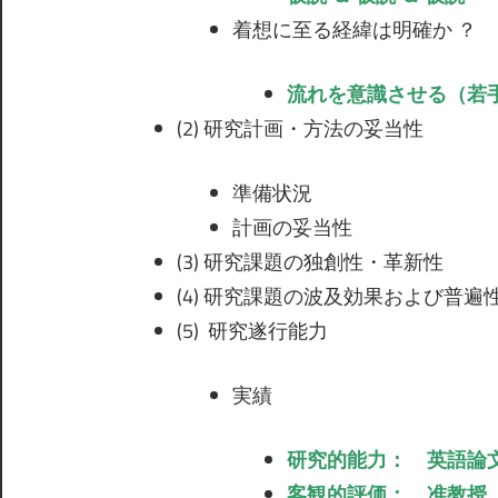
着想に至る経緯は明確か ？
流れを意識させる（若手
(2) 研究計画・方法の妥当性
準備状況
計画の妥当性
(3) 研究課題の独創性・革新性
(4) 研究課題の波及効果および普遍
(5) 研究遂行能力
実績
研究的能力： 英語
客観的評価： 准教授、E