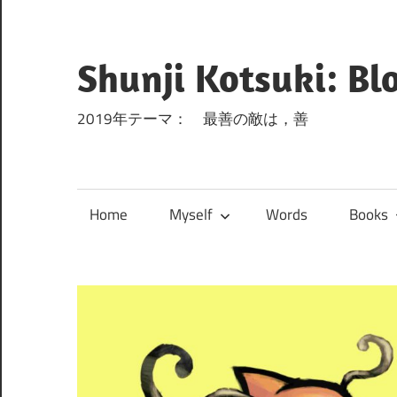
コ
ン
テ
Shunji Kotsuki: Bl
ン
ツ
2019年テーマ： 最善の敵は，善
へ
ス
キ
Home
Myself
Words
Books
ッ
プ