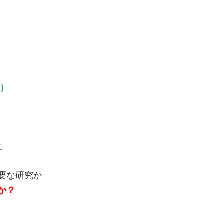
）
?）
性
要な研究か
か？