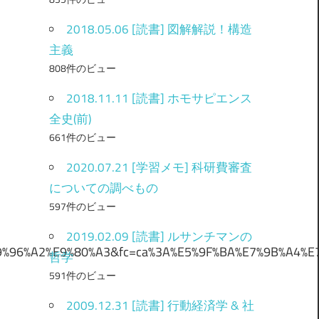
2018.05.06 [読書] 図解解説！構造
主義
808件のビュー
2018.11.11 [読書] ホモサピエンス
全史(前)
661件のビュー
2020.07.21 [学習メモ] 科研費審査
についての調べもの
597件のビュー
2019.02.09 [読書] ルサンチマンの
%96%A2%E9%80%A3&fc=ca%3A%E5%9F%BA%E7%9B%A4%E7
哲学
591件のビュー
2009.12.31 [読書] 行動経済学 & 社