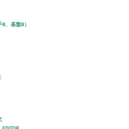
B、基盤B）
性
論文
DITOR