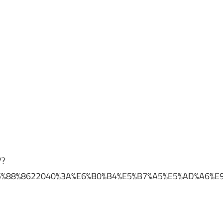
/?
5%88%8622040%3A%E6%B0%B4%E5%B7%A5%E5%AD%A6%E9