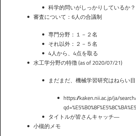
科学的問いがしっかりしているか？
審査について：6人の合議制
専門分野：１－２名
それ以外：２－５名
4人から、4点を取る
水工学分野の特徴 (as of 2020/07/21)
まだまだ、機械学習研究はねらい目
https://kaken.nii.ac.jp/ja/search
qd=%E5%B0%8F%E5%8C%BA%E
タイトルが皆さんキャッチ―
小槻的メモ