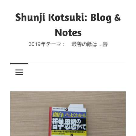
コ
ン
Shunji Kotsuki: Blog &
テ
Notes
ン
ツ
2019年テーマ： 最善の敵は，善
へ
ス
キ
ッ
プ