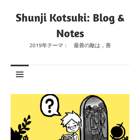
コ
ン
Shunji Kotsuki: Blog &
テ
Notes
ン
ツ
2019年テーマ： 最善の敵は，善
へ
ス
キ
ッ
プ