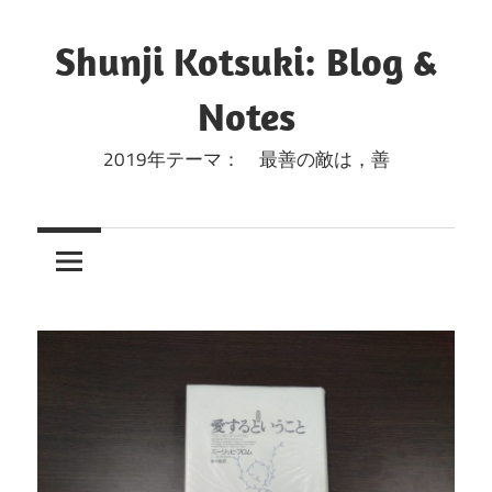
コ
ン
Shunji Kotsuki: Blog &
テ
Notes
ン
ツ
2019年テーマ： 最善の敵は，善
へ
ス
キ
ッ
プ